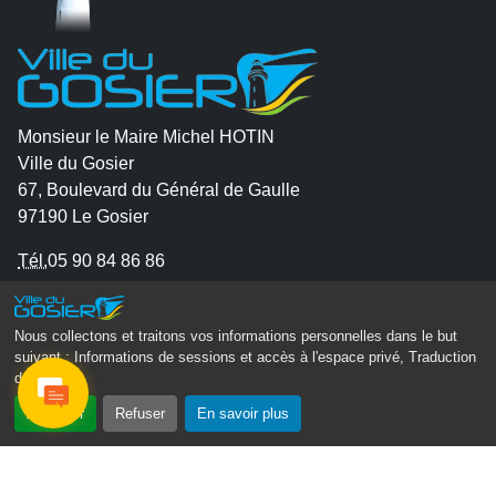
Monsieur le Maire Michel HOTIN
Ville du Gosier
67, Boulevard du Général de Gaulle
97190 Le Gosier
Tél.
05 90 84 86 86
Envoyer un email
Contacter la P.R.A.D.A
Nous collectons et traitons vos informations personnelles dans le but
suivant :
Informations de sessions et accès à l'espace privé, Traduction
Contactez le délégué à la protection des données
des pages
.
personnelles - D.P.O
Accepter
Refuser
En savoir plus
Suivez-nous