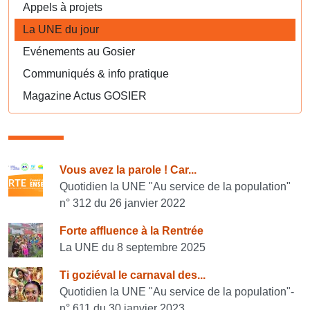
Appels à projets
La UNE du jour
Evénements au Gosier
Communiqués & info pratique
Magazine Actus GOSIER
Consulter également
Vous avez la parole ! Car...
Quotidien la UNE "Au service de la population"
n° 312 du 26 janvier 2022
Forte affluence à la Rentrée
La UNE du 8 septembre 2025
Ti goziéval le carnaval des...
Quotidien la UNE "Au service de la population"-
n° 611 du 30 janvier 2023