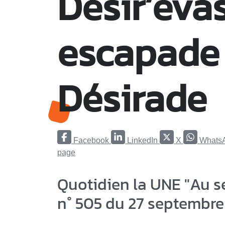
Désir’eva
escapade 
Désirade
Facebook
LinkedIn
X
Whats
page
Quotidien la UNE "Au s
n° 505 du 27 septembre