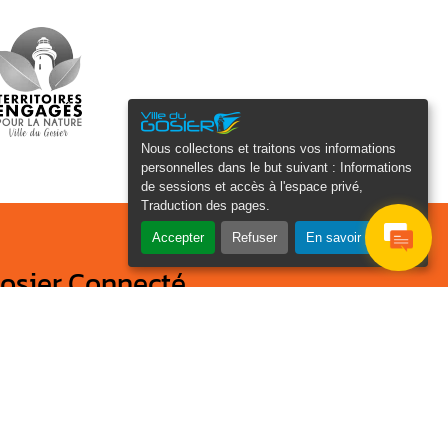
Nous collectons et traitons vos informations
personnelles dans le but suivant :
Informations
de sessions et accès à l'espace privé,
Traduction des pages
.
Accepter
Refuser
En savoir plus
osier Connecté
cevez chaque semaine l'actualité de
tre ville
Veuillez laisser ce champ
Je
vide :
e suis