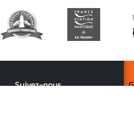
Suivez-nous
G
Re
vo
n