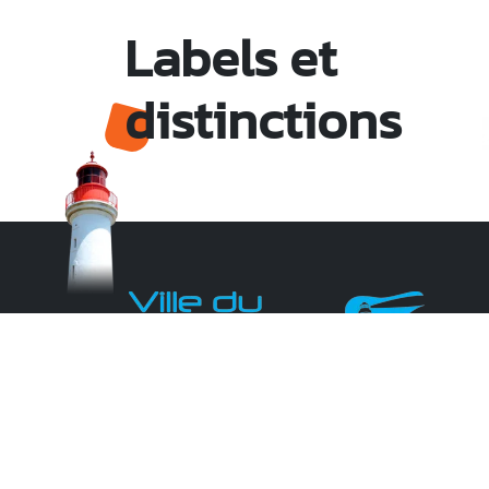
Labels et
distinctions
Monsieur le Maire Michel HOTIN
Ville du Gosier
67, Boulevard du Général de Gaulle
97190 Le Gosier