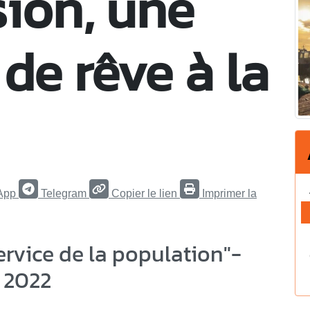
sion, une
de rêve à la
App
Telegram
Copier le lien
Imprimer la
ervice de la population"-
 2022