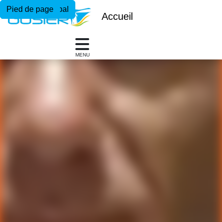
Menu principal
Contenu principal
Pied de page
Accueil
MENU