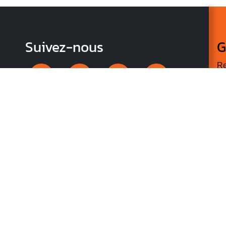
Suivez-nous
G
Re
vo
n
p
r