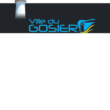
Monsieur le Maire Michel HOTIN
Ville du Gosier
67, Boulevard du Général de Gaulle
97190 Le Gosier
Tél.
05 90 84 86 86
Envoyer un email
Contacter la P.R.A.D.A
Contactez le délégué à la protection des
données personnelles - D.P.O