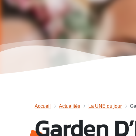
Accueil
Actualités
La UNE du jour
Ga
Garden D’