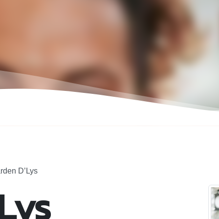
rden D’Lys
Lys