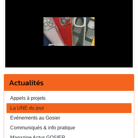
Actualités
Appels à projets
La UNE du jour
Evénements au Gosier
Communiqués & info pratique
Magazine Actus GOSIER