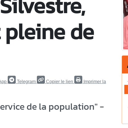
ilvestre,
 pleine de
App
Telegram
Copier le lien
Imprimer la
ervice de la population" -