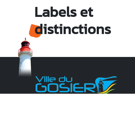
Labels et
distinctions
Monsieur le Maire Michel HOTIN
Ville du Gosier
67, Boulevard du Général de Gaulle
97190 Le Gosier
Tél.
05 90 84 86 86