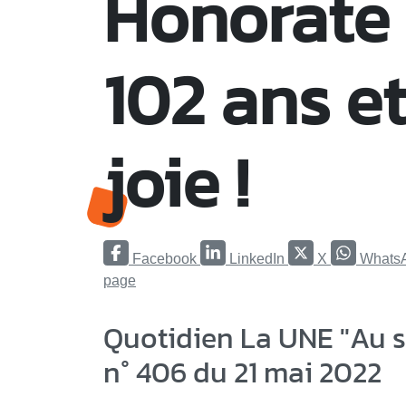
Honorate S
102 ans et
joie !
Facebook
LinkedIn
X
Whats
page
Quotidien La UNE "Au s
n° 406 du 21 mai 2022