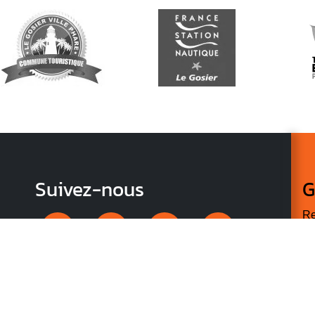
Suivez-nous
G
Re
vo
n
p
r