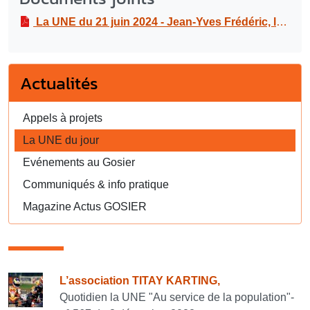
La UNE du 21 juin 2024 - Jean-Yves Frédéric, le champion de natation qui inspire la Guadeloupe et au-delà !
Actualités
Appels à projets
La UNE du jour
Evénements au Gosier
Communiqués & info pratique
Magazine Actus GOSIER
Consulter également
L’association TITAY KARTING,
Quotidien la UNE "Au service de la population"-