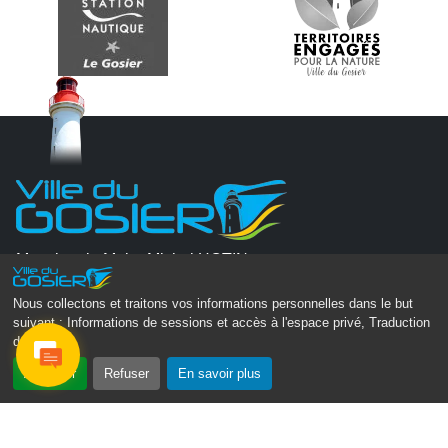
Monsieur le Maire Michel HOTIN
Ville du Gosier
Nous collectons et traitons vos informations personnelles dans le but
67, Boulevard du Général de Gaulle
suivant :
Informations de sessions et accès à l'espace privé, Traduction
97190 Le Gosier
des pages
.
Tél.
05 90 84 86 86
Accepter
Refuser
En savoir plus
Envoyer un email
Contacter la P.R.A.D.A