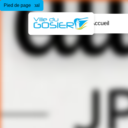
Menu principal
Contenu principal
Pied de page
Accueil