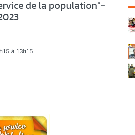
ervice de la population"-
 2023
C
11h15 à 13h15