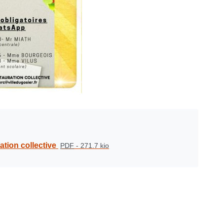
ation collective
PDF
-
271.7 kio