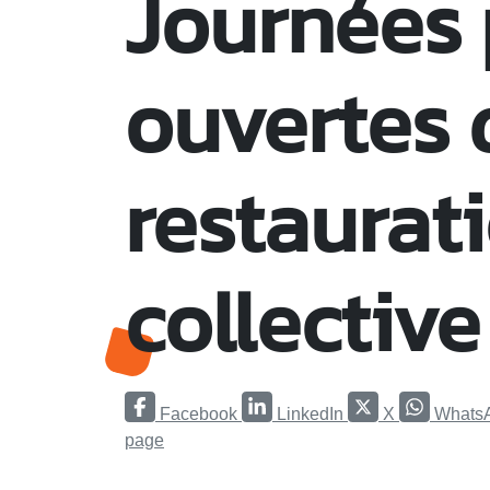
Journées 
ouvertes 
restaurat
collective
Facebook
LinkedIn
X
Whats
page