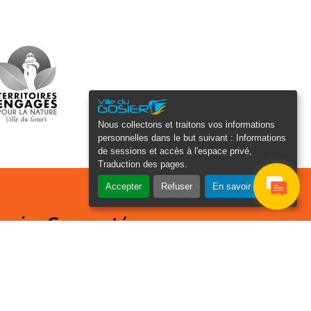
Nous collectons et traitons vos informations
personnelles dans le but suivant :
Informations
de sessions et accès à l'espace privé,
Traduction des pages
.
Accepter
Refuser
En savoir plus
osier Connecté
cevez chaque semaine l'actualité de
tre ville
Veuillez laisser ce champ
Je
vide :