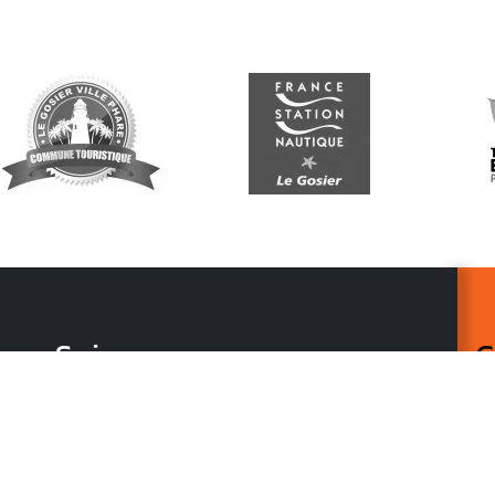
Suivez-nous
G
Re
vo