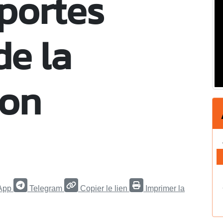
portes
de la
ion
App
Telegram
Copier le lien
Imprimer la