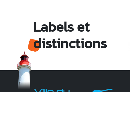
Labels et
distinctions
Monsieur le Maire Michel HOTIN
Ville du Gosier
67, Boulevard du Général de Gaulle