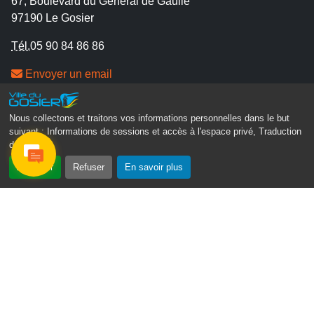
67, Boulevard du Général de Gaulle
97190 Le Gosier
Tél.
05 90 84 86 86
Envoyer un email
Contacter la P.R.A.D.A
Contactez le délégué à la protection des données
Nous collectons et traitons vos informations personnelles dans le but
personnelles - D.P.O
suivant :
Informations de sessions et accès à l'espace privé, Traduction
des pages
.
Suivez-nous
Accepter
Refuser
En savoir plus