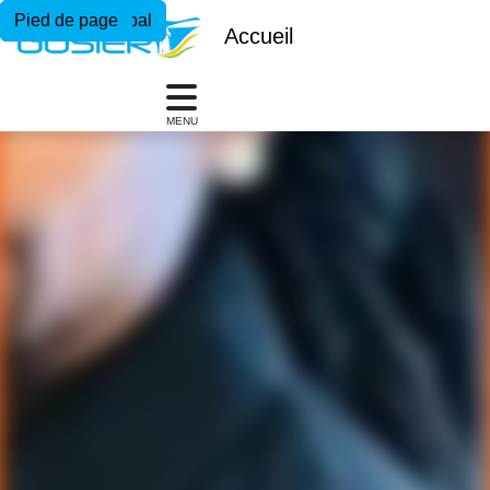
Menu principal
Contenu principal
Pied de page
Accueil
MENU