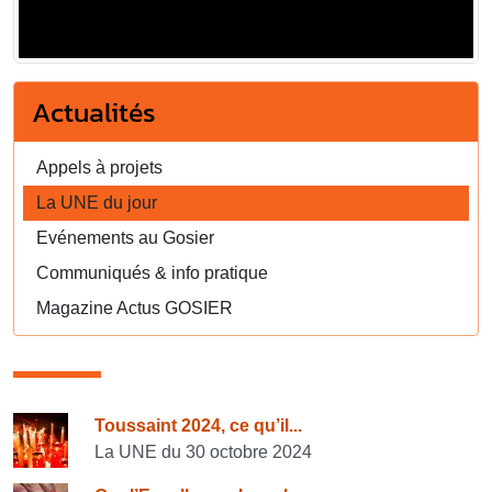
Actualités
Appels à projets
La UNE du jour
Evénements au Gosier
Communiqués & info pratique
Magazine Actus GOSIER
Consulter également
Toussaint 2024, ce qu’il...
La UNE du 30 octobre 2024