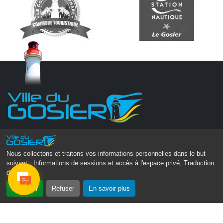
Monsieur le Maire Michel HOTIN
Ville du Gosier
Nous collectons et traitons vos informations personnelles dans le but
67, Boulevard du Général de Gaulle
suivant :
Informations de sessions et accès à l'espace privé, Traduction
97190 Le Gosier
des pages
.
Tél.
05 90 84 86 86
Accepter
Refuser
En savoir plus
Envoyer un email
Contacter la P.R.A.D.A