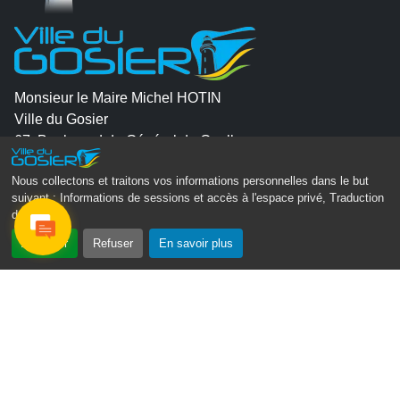
Monsieur le Maire Michel HOTIN
Ville du Gosier
67, Boulevard du Général de Gaulle
97190 Le Gosier
Nous collectons et traitons vos informations personnelles dans le but
Tél.
05 90 84 86 86
suivant :
Informations de sessions et accès à l'espace privé, Traduction
des pages
.
Envoyer un email
Accepter
Refuser
En savoir plus
Contacter la P.R.A.D.A
Contactez le délégué à la protection des données
personnelles - D.P.O
Suivez-nous