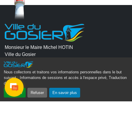
Monsieur le Maire Michel HOTIN
Ville du Gosier
67, Boulevard du Général de Gaulle
97190 Le Gosier
Nous collectons et traitons vos informations personnelles dans le but
suivant :
Informations de sessions et accès à l'espace privé, Traduction
Tél.
05 90 84 86 86
des pages
.
Envoyer un email
Accepter
Refuser
En savoir plus
Contacter la P.R.A.D.A
Contactez le délégué à la protection des données
personnelles - D.P.O