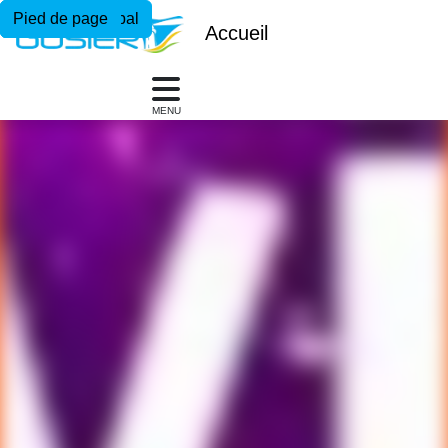
Menu principal
Contenu principal
Pied de page
Accueil
MENU