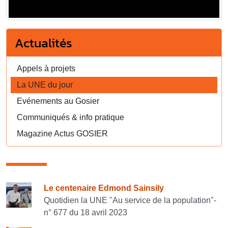
Actualités
Appels à projets
La UNE du jour
Evénements au Gosier
Communiqués & info pratique
Magazine Actus GOSIER
Consulter également
Le centenaire Edmond Sainsily
Quotidien la UNE "Au service de la population"-
n° 677 du 18 avril 2023