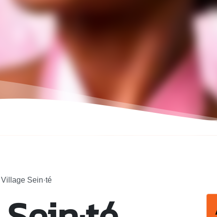
 Village Sein·té
 Sein·té