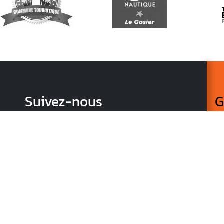
Suivez-nous
G
Re
vo
n
p
r