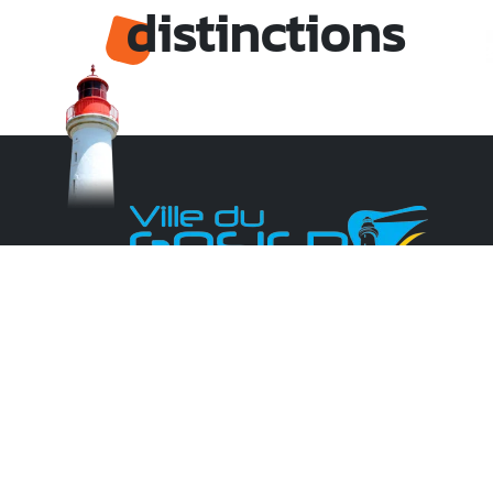
distinctions
Monsieur le Maire Michel HOTIN
Ville du Gosier
67, Boulevard du Général de Gaulle
97190 Le Gosier
Tél.
05 90 84 86 86
Envoyer un email
Contacter la P.R.A.D.A