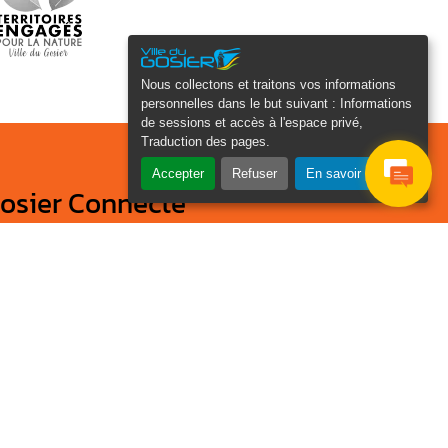
Nous collectons et traitons vos informations
personnelles dans le but suivant :
Informations
de sessions et accès à l'espace privé,
Traduction des pages
.
Accepter
Refuser
En savoir plus
osier Connecté
cevez chaque semaine l'actualité de
tre ville
Veuillez laisser ce champ
Je
vide :
e suis
as un
Email
*
obot