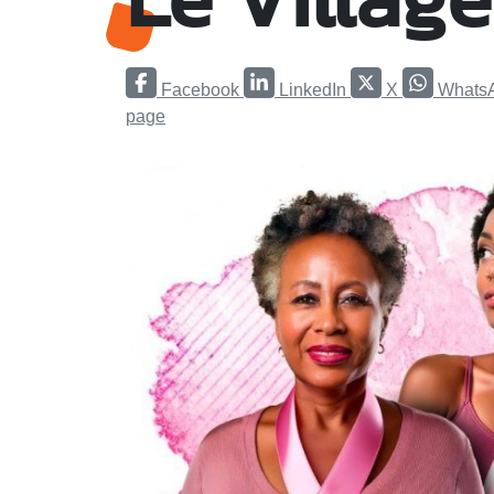
Facebook
LinkedIn
X
Whats
page