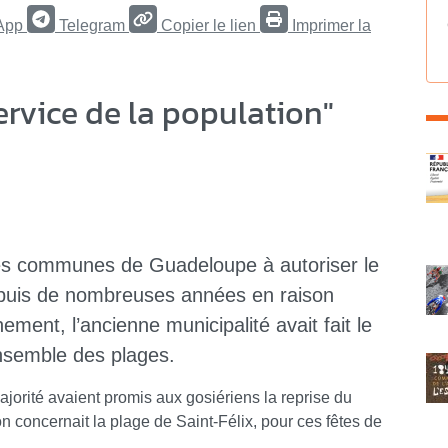
App
Telegram
Copier le lien
Imprimer la
rvice de la population"
C
ares communes de Guadeloupe à autoriser le
depuis de nombreuses années en raison
nement, l’ancienne municipalité avait fait le
’ensemble des plages.
rité avaient promis aux gosiériens la reprise du
 concernait la plage de Saint-Félix, pour ces fêtes de