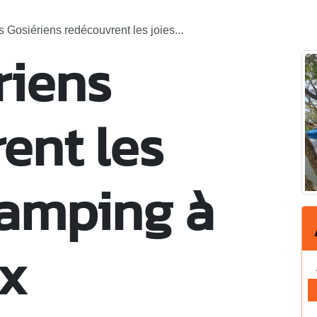
s Gosiériens redécouvrent les joies...
riens
ent les
camping à
ix