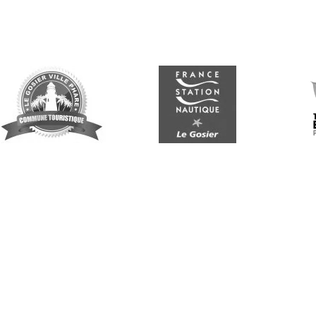
Suivez-nous
G
Re
vo