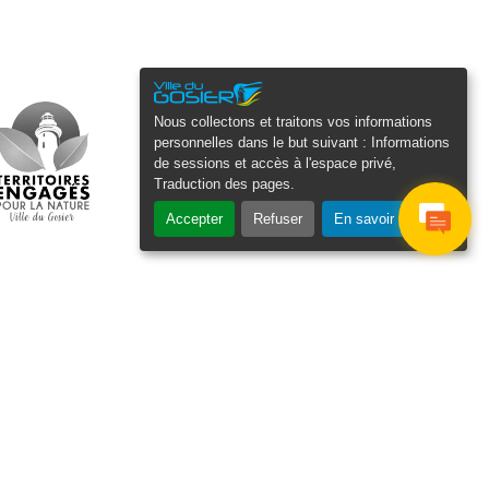
Nous collectons et traitons vos informations
personnelles dans le but suivant :
Informations
de sessions et accès à l'espace privé,
Traduction des pages
.
Accepter
Refuser
En savoir plus
osier Connecté
cevez chaque semaine l'actualité de
tre ville
Veuillez laisser ce champ