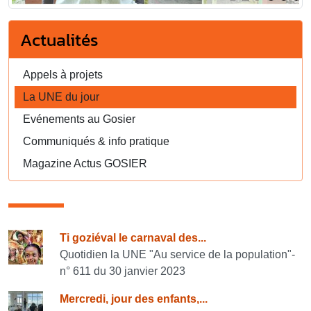
Actualités
Appels à projets
La UNE du jour
Evénements au Gosier
Communiqués & info pratique
Magazine Actus GOSIER
Consulter également
Ti goziéval le carnaval des...
Quotidien la UNE "Au service de la population"-
n° 611 du 30 janvier 2023
Mercredi, jour des enfants,...