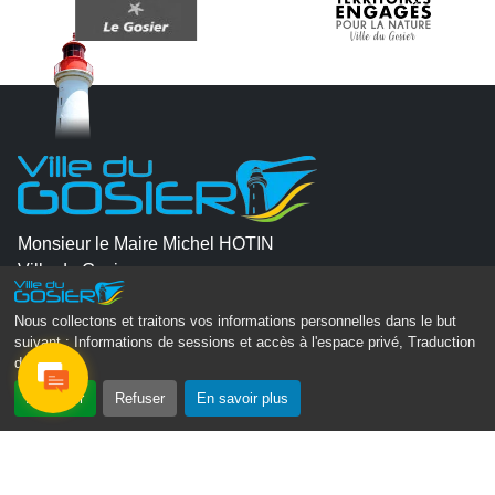
Monsieur le Maire Michel HOTIN
Ville du Gosier
67, Boulevard du Général de Gaulle
Nous collectons et traitons vos informations personnelles dans le but
97190 Le Gosier
suivant :
Informations de sessions et accès à l'espace privé, Traduction
des pages
.
Tél.
05 90 84 86 86
Accepter
Refuser
En savoir plus
Envoyer un email
Contacter la P.R.A.D.A
Contactez le délégué à la protection des données