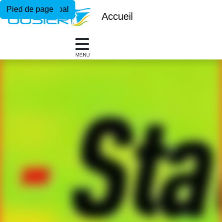
Menu principal
Contenu principal
Pied de page
Accueil
MENU