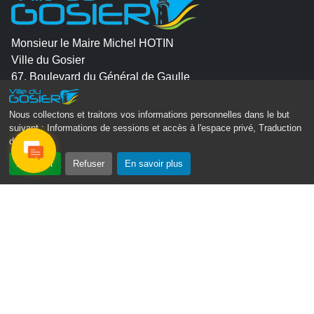
Monsieur le Maire Michel HOTIN
Ville du Gosier
67, Boulevard du Général de Gaulle
97190 Le Gosier
Nous collectons et traitons vos informations personnelles dans le but
Tél.
05 90 84 86 86
suivant :
Informations de sessions et accès à l'espace privé, Traduction
des pages
.
Envoyer un email
Accepter
Refuser
En savoir plus
Contacter la P.R.A.D.A
Contactez le délégué à la protection des données
personnelles - D.P.O
Suivez-nous