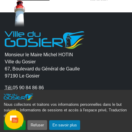
Monsieur le Maire Michel HOTIN
Ville du Gosier
67, Boulevard du Général de Gaulle
97190 Le Gosier
Tél.
05 90 84 86 86
Envoyer un email
Nous collectons et traitons vos informations personnelles dans le but
Contacter la P.R.A.D.A
suivant :
Informations de sessions et accès à l'espace privé, Traduction
des pages
.
Contactez le délégué à la protection des données
personnelles - D.P.O
Accepter
Refuser
En savoir plus