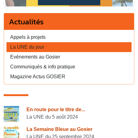
Actualités
Appels à projets
La UNE du jour
Evénements au Gosier
Communiqués & info pratique
Magazine Actus GOSIER
Consulter également
En route pour le titre de...
La UNE du 5 août 2024
La Semaine Bleue au Gosier
La UNE du 25 septembre 2024