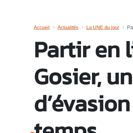
Accueil
Actualités
La UNE du jour
Par
Partir en 
Gosier, un
d’évasion
temps