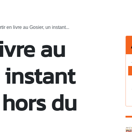
tir en livre au Gosier, un instant...
livre au
 instant
 hors du