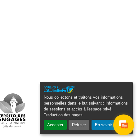
Nous collectons et traitons vos informations
personnelles dans le but suivant :
Informations
de sessions et accès à l'espace privé,
Traduction des pages
.
Accepter
Refuser
En savoir plus