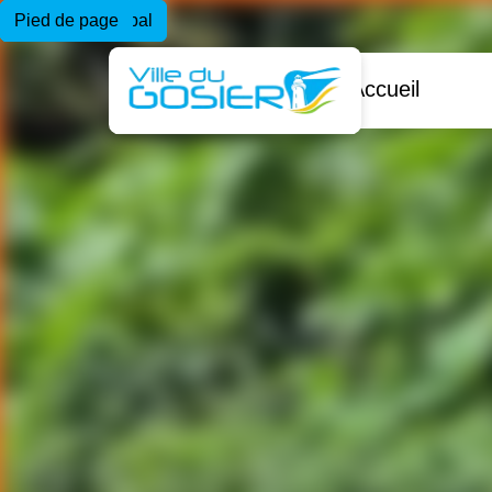
Menu principal
Contenu principal
Pied de page
Accueil