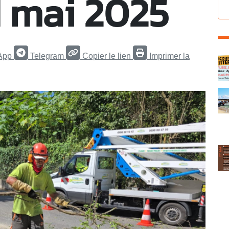
1 mai 2025
App
Telegram
Copier le lien
Imprimer la
C