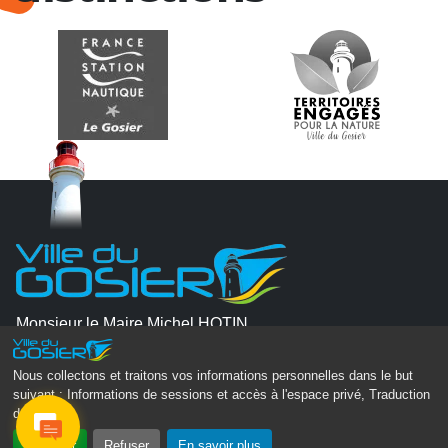
Monsieur le Maire Michel HOTIN
Ville du Gosier
67, Boulevard du Général de Gaulle
Nous collectons et traitons vos informations personnelles dans le but
suivant :
Informations de sessions et accès à l'espace privé, Traduction
97190 Le Gosier
des pages
.
Tél.
05 90 84 86 86
Accepter
Refuser
En savoir plus