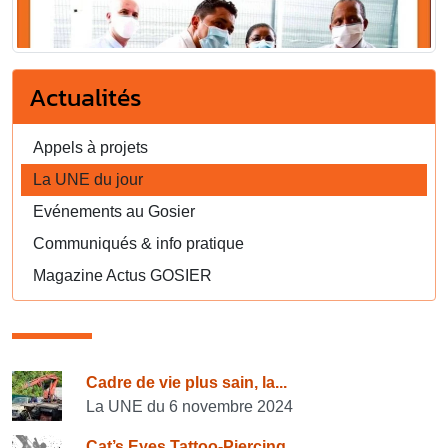
Actualités
Appels à projets
La UNE du jour
Evénements au Gosier
Communiqués & info pratique
Magazine Actus GOSIER
Consulter également
Cadre de vie plus sain, la...
La UNE du 6 novembre 2024
Cat’s Eyes Tattoo-Piercing...