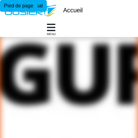
Menu principal
Contenu principal
Pied de page
Accueil
MENU