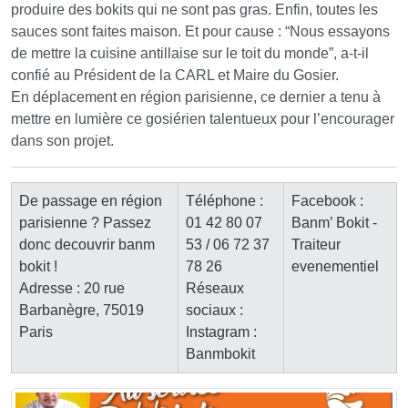
produire des bokits qui ne sont pas gras. Enfin, toutes les
sauces sont faites maison. Et pour cause : “Nous essayons
de mettre la cuisine antillaise sur le toit du monde”, a-t-il
confié au Président de la CARL et Maire du Gosier.
En déplacement en région parisienne, ce dernier a tenu à
mettre en lumière ce gosiérien talentueux pour l’encourager
dans son projet.
De passage en région
Téléphone :
Facebook :
parisienne ? Passez
01 42 80 07
Banm’ Bokit -
donc decouvrir banm
53 / 06 72 37
Traiteur
bokit !
78 26
evenementiel
Adresse : 20 rue
Réseaux
Barbanègre, 75019
sociaux :
Paris
Instagram :
Banmbokit