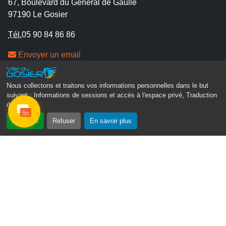
67, Boulevard du Général de Gaulle
97190 Le Gosier
Tél.
05 90 84 86 86
Envoyer un email
Contacter la P.R.A.D.A
Contactez le délégué à la protection des données
Nous collectons et traitons vos informations personnelles dans le but
personnelles - D.P.O
suivant :
Informations de sessions et accès à l'espace privé, Traduction
des pages
.
Suivez-nous
Accepter
Refuser
En savoir plus