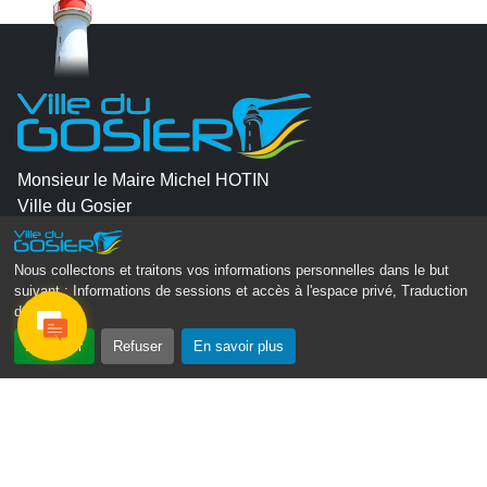
Monsieur le Maire Michel HOTIN
Ville du Gosier
67, Boulevard du Général de Gaulle
97190 Le Gosier
Nous collectons et traitons vos informations personnelles dans le but
suivant :
Informations de sessions et accès à l'espace privé, Traduction
Tél.
05 90 84 86 86
des pages
.
Envoyer un email
Accepter
Refuser
En savoir plus
Contacter la P.R.A.D.A
Contactez le délégué à la protection des données
personnelles - D.P.O