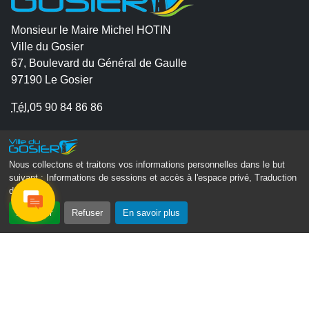
Monsieur le Maire Michel HOTIN
Ville du Gosier
67, Boulevard du Général de Gaulle
97190 Le Gosier
Tél.
05 90 84 86 86
Envoyer un email
Contacter la P.R.A.D.A
Nous collectons et traitons vos informations personnelles dans le but
Contactez le délégué à la protection des données
suivant :
Informations de sessions et accès à l'espace privé, Traduction
personnelles - D.P.O
des pages
.
Accepter
Refuser
En savoir plus
Suivez-nous