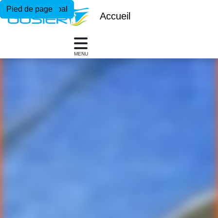
Menu principal
Contenu principal
Pied de page
Accueil
MENU