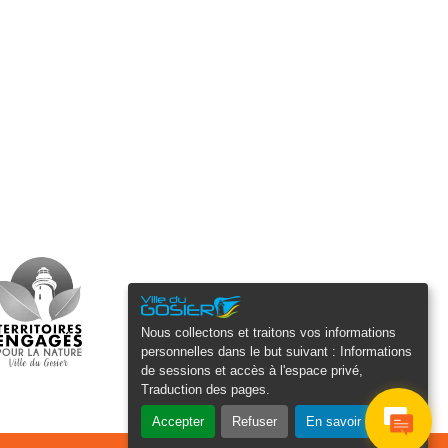
Nous collectons et traitons vos informations
personnelles dans le but suivant :
Informations
de sessions et accès à l'espace privé,
Traduction des pages
.
Accepter
Refuser
En savoir plus