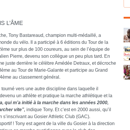
S L’ÂME
C
rche, Tony Bastareaud, champion multi-médaillé, a
nde du vélo. Il a participé à 6 éditions du Tour de la
2ème sur plus de 100 coureurs, au sein de l’équipe de
lien Pierre, devenu son collègue un peu plus tard. En
sme juste derrière le célèbre Amédée Detraux, et décroche
 8ème au Tour de Marie-Galante et participe au Grand
e 4ème au classement général.
eu tourné vers une autre discipline dans laquelle il
devenu un athlète et pratique la marche athlétique et la
 qui m’a initié à la marche dans les années 2000,
archer vite”,
indique Tony. Et c’est en 2000 aussi, qu’il
 s’inscrivant au Gosier Athletic Club (GAC).
rtif ! Tony est agent de la ville du Gosier à la direction