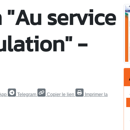
 "Au service
ulation" -
App
Telegram
Copier le lien
Imprimer la