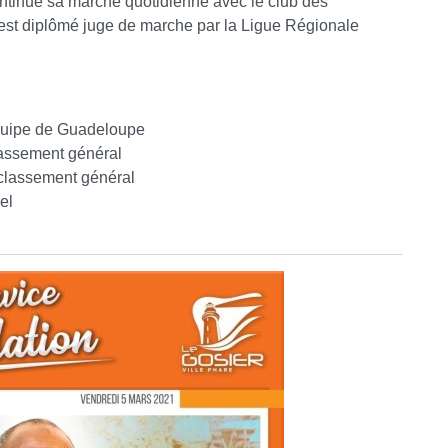
ntinue sa marche quotidienne avec le club des
l est diplômé juge de marche par la Ligue Régionale
’équipe de Guadeloupe
lassement général
classement général
el