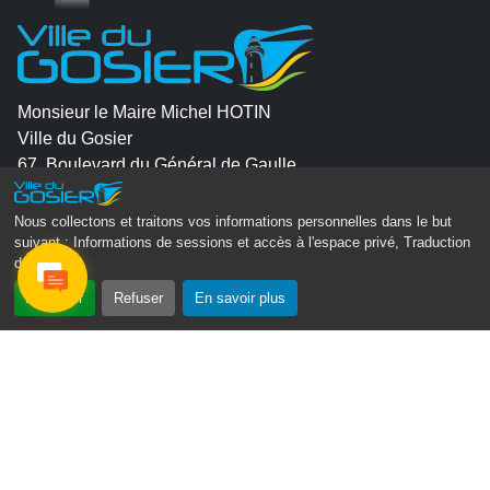
Monsieur le Maire Michel HOTIN
Ville du Gosier
67, Boulevard du Général de Gaulle
97190 Le Gosier
Nous collectons et traitons vos informations personnelles dans le but
Tél.
05 90 84 86 86
suivant :
Informations de sessions et accès à l'espace privé, Traduction
des pages
.
Envoyer un email
Accepter
Refuser
En savoir plus
Contacter la P.R.A.D.A
Contactez le délégué à la protection des données
personnelles - D.P.O
Suivez-nous