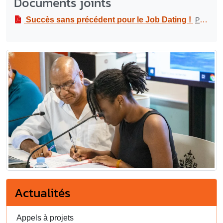
Documents joints
Succès sans précédent pour le Job Dating !
PDF
-
54
Actualités
Appels à projets