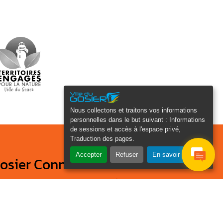
Nous collectons et traitons vos informations
personnelles dans le but suivant :
Informations
de sessions et accès à l'espace privé,
Traduction des pages
.
Accepter
Refuser
En savoir plus
osier Connecté
cevez chaque semaine l'actualité de
tre ville
Je
Email