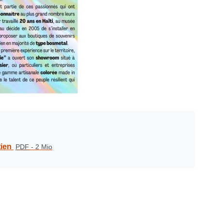
tien
PDF
-
2 Mio