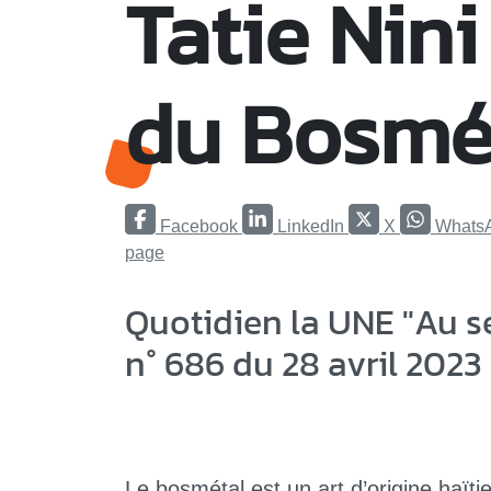
Tatie Nin
du Bosmét
Facebook
LinkedIn
X
Whats
page
Quotidien la UNE "Au s
n° 686 du 28 avril 2023
Le bosmétal est un art d’origine haït