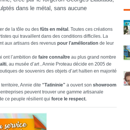
culptés dans le métal, sans aucune
C
er de la tôle ou des
fûts en métal
. Toutes ces créations
tistes qui travaillent dans des conditions difficiles. La
rent aux artisans des revenus
pour l’amélioration
de leur
i ont l’ambition de
faire connaître
au plus grand nombre
ïti
, au musée d’art , Annie Proteau décide en 2005 de
utiques de souvenirs des objets d’art haïtien en majorité
territoire, Annie dite
“Tatininie”
a ouvert son
showroom
t entreprises peuvent trouver une gamme artisanale
de ce peuple résilient qui
force le respect.