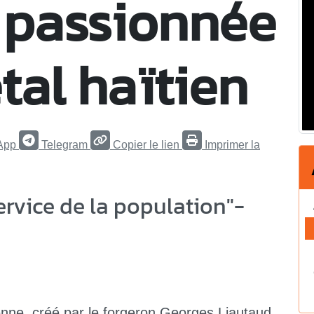
i passionnée
al haïtien
App
Telegram
Copier le lien
Imprimer la
ervice de la population"-
ienne, créé par le forgeron Georges Liautaud,