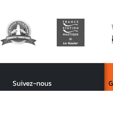
Suivez-nous
G
Re
vo