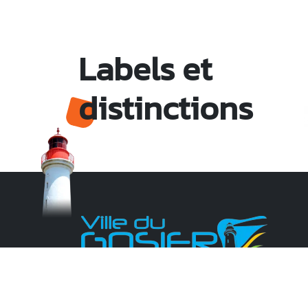
Labels et
distinctions
Monsieur le Maire Michel HOTIN
Ville du Gosier
67, Boulevard du Général de Gaulle