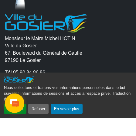
Monsieur le Maire Michel HOTIN
Ville du Gosier
67, Boulevard du Général de Gaulle
97190 Le Gosier
Tél.
05 90 84 86 86
Envoyer un email
Nous collectons et traitons vos informations personnelles dans le but
Contacter la P.R.A.D.A
suivant :
Informations de sessions et accès à l'espace privé, Traduction
des pages
.
Contactez le délégué à la protection des données
personnelles - D.P.O
Accepter
Refuser
En savoir plus
Suivez-nous