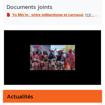
Documents joints
Yo Min’m : entre militantisme et carnaval
PDF
-
3.1 Mi
Actualités