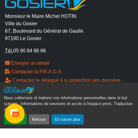
Monsieur le Maire Michel HOTIN
Ville du Gosier
67, Boulevard du Général de Gaulle
97190 Le Gosier
Tél.
05 90 84 86 86
Envoyer un email
Contacter la P.R.A.D.A
Contactez le délégué à la protection des données
personnelles - D.P.O
Nous collectons et traitons vos informations personnelles dans le but
Suivez-nous
suivant :
Informations de sessions et accès à l'espace privé, Traduction
des pages
.
Accepter
Refuser
En savoir plus