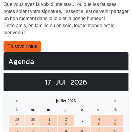
Que vous ayez la voix d’une star… ou que les fausses
notes soient votre signature, l’essentiel est de venir partager
un bon moment dans la joie et la bonne humeur !
Entre amis, en famille ou en solo, tout le monde est le
bienvenu !
En savoir plus
Agenda
17
JUI
2026
«
juillet 2026
»
l.
m.
m.
j.
v.
s.
d.
29
30
1
2
4
5
3
6
7
8
9
10
11
12