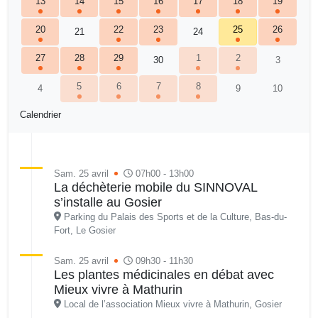
13
14
15
16
17
18
19
20
22
23
25
26
21
24
27
28
29
1
2
30
3
5
6
7
8
4
9
10
Calendrier
Sam. 25 avril
07h00 - 13h00
La déchèterie mobile du SINNOVAL
s’installe au Gosier
Parking du Palais des Sports et de la Culture, Bas-du-
Fort, Le Gosier
Sam. 25 avril
09h30 - 11h30
Les plantes médicinales en débat avec
Mieux vivre à Mathurin
Local de l’association Mieux vivre à Mathurin, Gosier