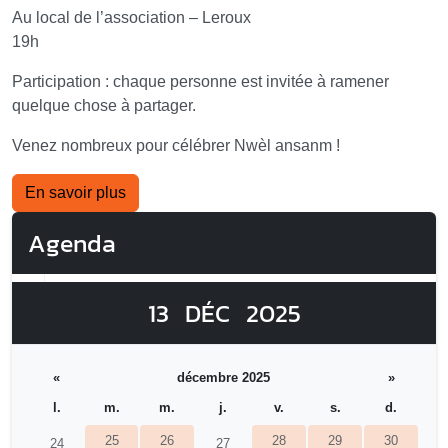
Au local de l’association – Leroux
19h
Participation : chaque personne est invitée à ramener
quelque chose à partager.
Venez nombreux pour célébrer Nwèl ansanm !
En savoir plus
Agenda
13
DÉC
2025
«
décembre 2025
»
l.
m.
m.
j.
v.
s.
d.
25
26
28
29
30
24
27