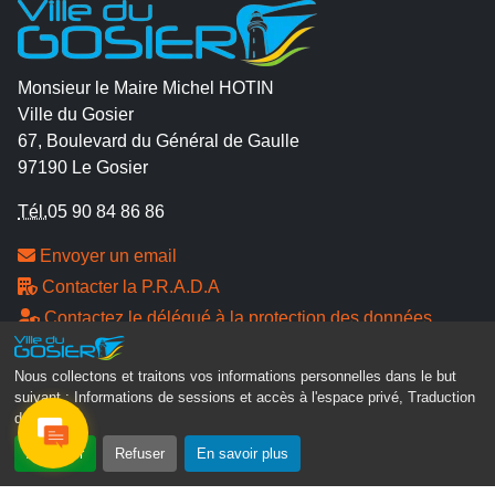
Monsieur le Maire Michel HOTIN
Ville du Gosier
67, Boulevard du Général de Gaulle
97190 Le Gosier
Tél.
05 90 84 86 86
Envoyer un email
Contacter la P.R.A.D.A
Contactez le délégué à la protection des données
personnelles - D.P.O
Nous collectons et traitons vos informations personnelles dans le but
suivant :
Informations de sessions et accès à l'espace privé, Traduction
Suivez-nous
des pages
.
Accepter
Refuser
En savoir plus