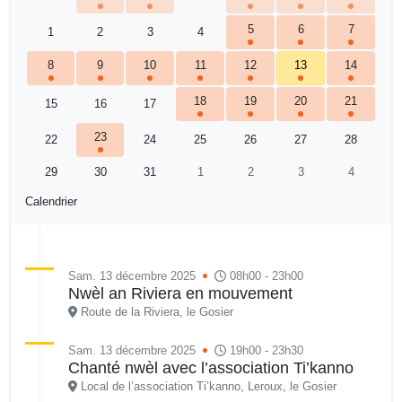
5
6
7
1
2
3
4
8
9
10
11
12
13
14
18
19
20
21
15
16
17
23
22
24
25
26
27
28
29
30
31
1
2
3
4
Calendrier
Sam. 13 décembre 2025
08h00 - 23h00
Nwèl an Riviera en mouvement
Route de la Riviera, le Gosier
Sam. 13 décembre 2025
19h00 - 23h30
Chanté nwèl avec l’association Ti’kanno
Local de l’association Ti’kanno, Leroux, le Gosier