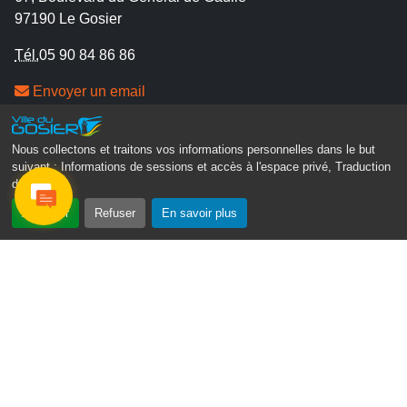
97190 Le Gosier
Tél.
05 90 84 86 86
Envoyer un email
Contacter la P.R.A.D.A
Contactez le délégué à la protection des données
Nous collectons et traitons vos informations personnelles dans le but
personnelles - D.P.O
suivant :
Informations de sessions et accès à l'espace privé, Traduction
des pages
.
Suivez-nous
Accepter
Refuser
En savoir plus