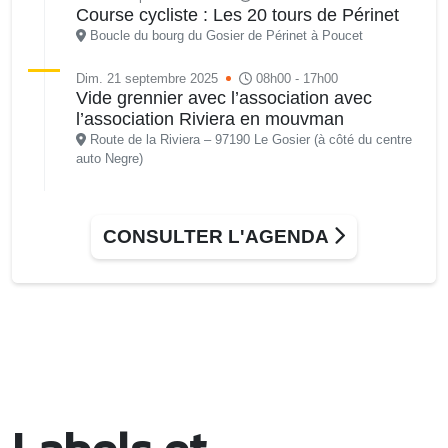
Course cycliste : Les 20 tours de Périnet
Boucle du bourg du Gosier de Périnet à Poucet
Dim. 21 septembre 2025
08h00 - 17h00
Vide grennier avec l’association avec
l’association Riviera en mouvman
Route de la Riviera – 97190 Le Gosier (à côté du centre
auto Negre)
Dim. 21 septembre 2025
08h30 - 13h30
Course cycliste : Les 20 Tours de Périnet
CONSULTER L'AGENDA
Départ : Parking du Pôle administratif