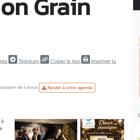
ion Grain
App
Telegram
Copier le lien
Imprimer la
ssociation de Leroux
Ajouter à votre agenda
C
 à
ée