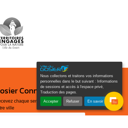
Nous collectons et traitons vos informations
personnelles dans le but suivant :
Informations
de sessions et accès à l'espace privé,
osier Connecté
Traduction des pages
.
cevez chaque semaine l'actualité de
Accepter
Refuser
En savoir plus
tre ville
Veuillez laisser ce champ
Je
vide :