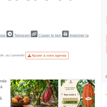
App
Telegram
Copier le lien
Imprimer la
le, au Lamentin
Ajouter à votre agenda
C
rnée
 à
 à
-