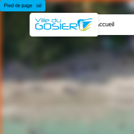
Menu principal
Contenu principal
Pied de page
Accueil