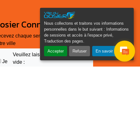
osier Connecté
Nous collectons et traitons vos informations
personnelles dans le but suivant :
Informations
de sessions et accès à l'espace privé,
cevez chaque semaine l'actualité de
Traduction des pages
.
tre ville
Accepter
Refuser
En savoir plus
Veuillez laisser ce champ
Je
vide :
e suis
as un
Email
*
obot