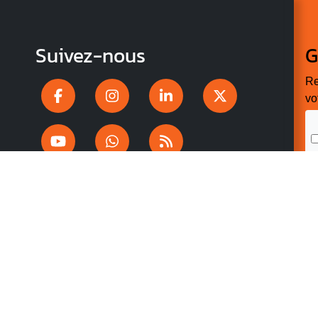
Suivez-nous
G
Re
vo
n
p
r