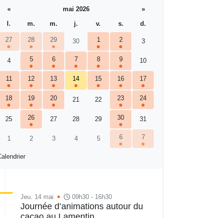
«
mai 2026
»
l.
m.
m.
j.
v.
s.
d.
27
28
29
1
2
30
3
5
6
7
8
9
4
10
11
12
13
14
15
16
17
18
19
20
23
24
21
22
26
30
25
27
28
29
31
6
7
1
2
3
4
5
alendrier
Jeu. 14 mai
09h30 - 16h30
Journée d’animations autour du
cacao au Lamentin