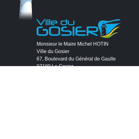
Monsieur le Maire Michel HOTIN
Ville du Gosier
67, Boulevard du Général de Gaulle
97190 Le Gosier
Tél.
05 90 84 86 86
Envoyer un email
Contacter la P.R.A.D.A
Contactez le délégué à la protection des
données personnelles - D.P.O