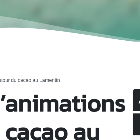
utour du cacao au Lamentin
’animations
 cacao au