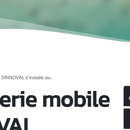
 SINNOVAL s’installe au..
erie mobile
VAL