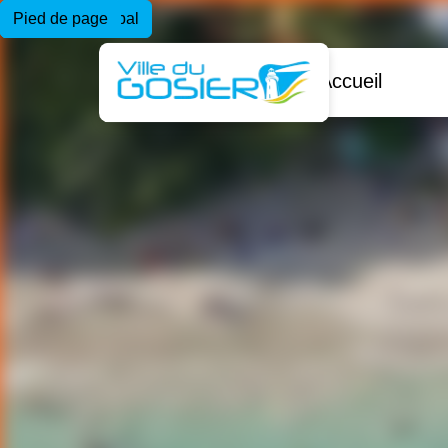
Menu principal
Contenu principal
Pied de page
Accueil