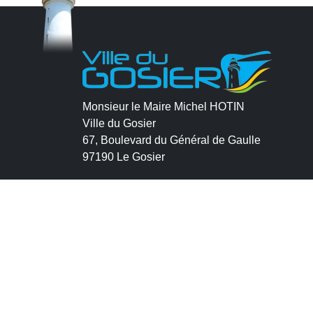
Monsieur le Maire Michel HOTIN
Ville du Gosier
67, Boulevard du Général de Gaulle
97190 Le Gosier
Tél.
05 90 84 86 86
Envoyer un email
Contacter la P.R.A.D.A
Contactez le délégué à la protection des
données personnelles - D.P.O