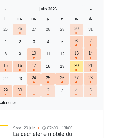
«
juin 2026
»
l.
m.
m.
j.
v.
s.
d.
26
30
25
27
28
29
31
6
7
1
2
3
4
5
10
13
14
8
9
11
12
15
16
17
20
21
18
19
24
25
26
27
28
22
23
29
30
1
2
4
5
3
alendrier
Sam. 20 juin
07h00 - 13h00
La déchèterie mobile du