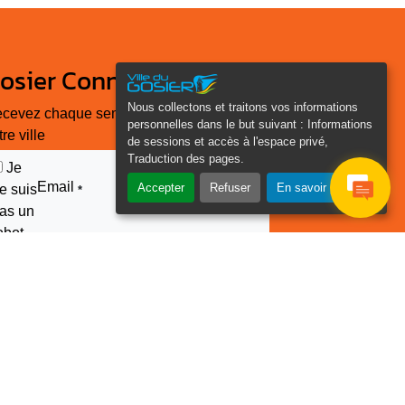
osier Connecté
Nous collectons et traitons vos informations
cevez chaque semaine l'actualité de
personnelles dans le but suivant :
Informations
tre ville
de sessions et accès à l'espace privé,
Traduction des pages
.
Je
Email
Accepter
Refuser
En savoir plus
e suis
*
as un
obot
euillez laisser ce champ
ide :