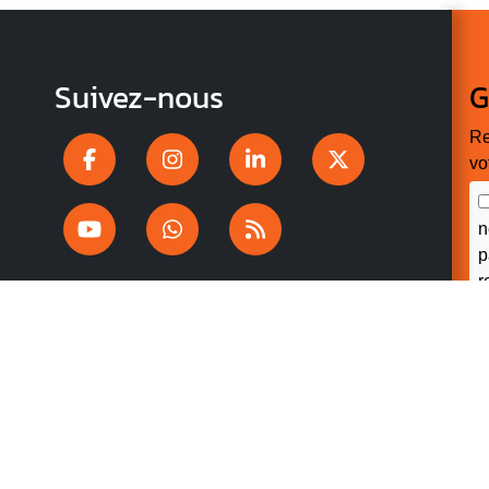
Suivez-nous
G
Re
vo
n
p
r
V
v