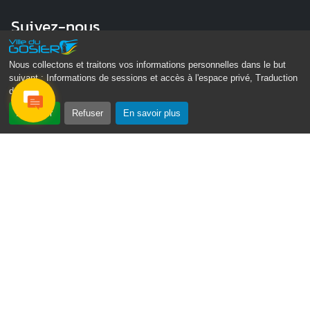
Suivez-nous
Nous collectons et traitons vos informations personnelles dans le but
suivant :
Informations de sessions et accès à l'espace privé, Traduction
des pages
.
Accepter
Refuser
En savoir plus
Gosier Connecté
Recevez chaque semaine l'actualité de votre ville
Email
Je ne suis pas un
*
robot