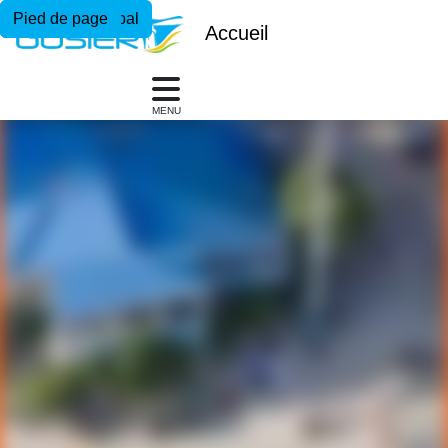
Menu principal
Contenu principal
Pied de page
Accueil
MENU