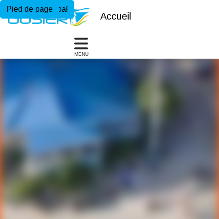
Menu principal
Contenu principal
Pied de page
Accueil
MENU