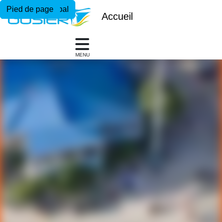
Menu principal
Contenu principal
Pied de page
Accueil
MENU