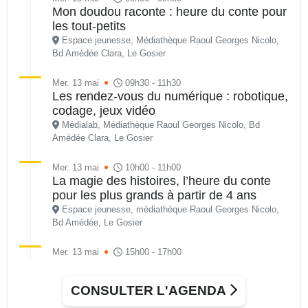
Mon doudou raconte : heure du conte pour
les tout-petits
Espace jeunesse, Médiathèque Raoul Georges Nicolo,
Bd Amédée Clara, Le Gosier
Mer. 13 mai
09h30 - 11h30
Les rendez-vous du numérique : robotique,
codage, jeux vidéo
Médialab, Médiathèque Raoul Georges Nicolo, Bd
Amédée Clara, Le Gosier
Mer. 13 mai
10h00 - 11h00
La magie des histoires, l’heure du conte
pour les plus grands à partir de 4 ans
Espace jeunesse, médiathèque Raoul Georges Nicolo,
Bd Amédée, Le Gosier
Mer. 13 mai
15h00 - 17h00
Les rendez-vous du numérique : robotique,
codage, jeux vidéo
CONSULTER L'AGENDA
Médialab, médiathèque Raoul Georges Nicolo, Bd
Amédée Clara, Le Gosier