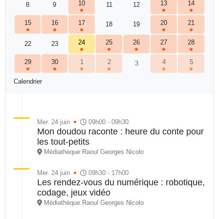
10
13
14
8
9
11
12
15
16
17
20
21
18
19
24
25
26
27
28
22
23
29
30
1
2
4
5
3
Calendrier
Mer. 24 juin
09h00 - 09h30
Mon doudou raconte : heure du conte pour
les tout-petits
Médiathèque Raoul Georges Nicolo
Mer. 24 juin
09h30 - 17h00
Les rendez-vous du numérique : robotique,
codage, jeux vidéo
Médiathèque Raoul Georges Nicolo