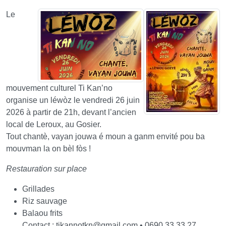
Le
mouvement culturel Ti Kan’no
organise un léwòz le vendredi 26 juin
2026 à partir de 21h, devant l’ancien
local de Leroux, au Gosier.
Tout chantè, vayan jouwa é moun a ganm envité pou ba
mouvman la on bèl fòs !
Restauration sur place
Grillades
Riz sauvage
Balaou frits
Contact : tikannotkn
@
gmail.com • 0690 33 33 27