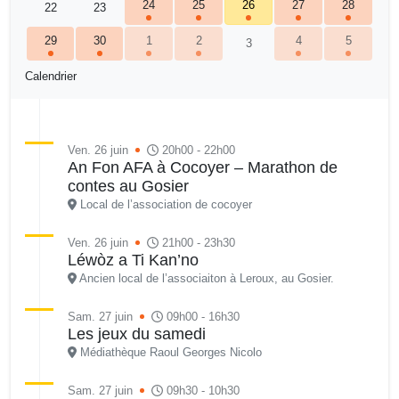
24
25
26
27
28
22
23
29
30
1
2
4
5
3
Calendrier
Ven. 26 juin
20h00 - 22h00
An Fon AFA à Cocoyer – Marathon de
contes au Gosier
Local de l’association de cocoyer
Ven. 26 juin
21h00 - 23h30
Léwòz a Ti Kan’no
Ancien local de l’associaiton à Leroux, au Gosier.
Sam. 27 juin
09h00 - 16h30
Les jeux du samedi
Médiathèque Raoul Georges Nicolo
Sam. 27 juin
09h30 - 10h30