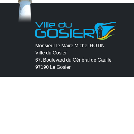
Monsieur le Maire Michel HOTIN
Ville du Gosier
67, Boulevard du Général de Gaulle
97190 Le Gosier
Tél.
05 90 84 86 86
Envoyer un email
Contacter la P.R.A.D.A
Contactez le délégué à la protection des
données personnelles - D.P.O