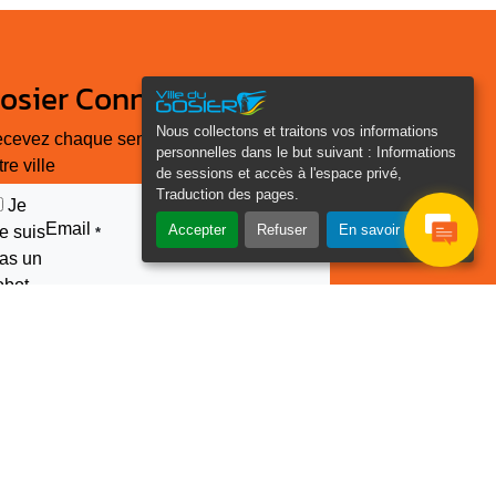
osier Connecté
Nous collectons et traitons vos informations
cevez chaque semaine l'actualité de
personnelles dans le but suivant :
Informations
tre ville
de sessions et accès à l'espace privé,
Traduction des pages
.
Je
Email
Accepter
Refuser
En savoir plus
e suis
*
as un
obot
euillez laisser ce champ
ide :