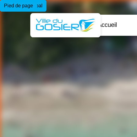
Menu principal
Contenu principal
Pied de page
Accueil