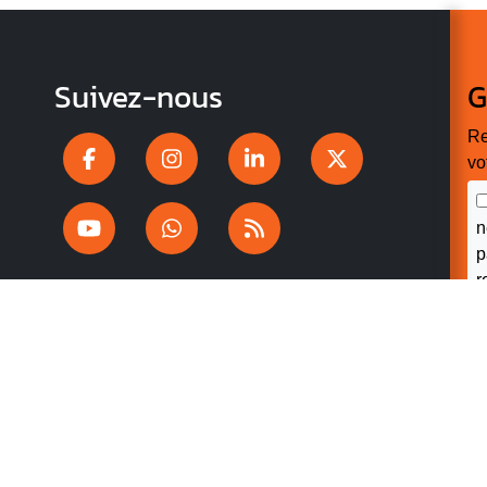
Suivez-nous
G
Re
vo
n
p
r
V
v