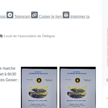
App
Telegram
Copier le lien
Imprimer la
Local de l’association de Délègue
ne marche
rt à 6h30
is Gosier ;
C