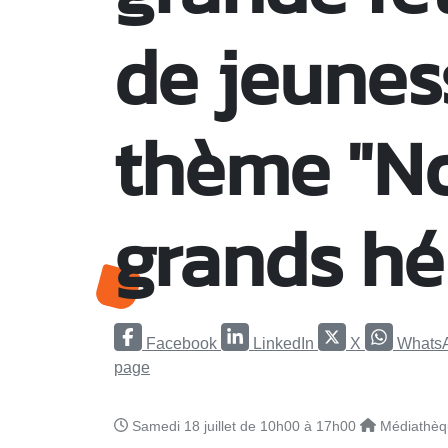
de jeunes
thème "No
grands hé
Facebook
LinkedIn
X
Whats
page
Samedi 18 juillet de 10h00 à 17h00
Médiathèq