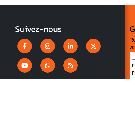
Suivez-nous
G
Re
vo
n
p
r
V
v