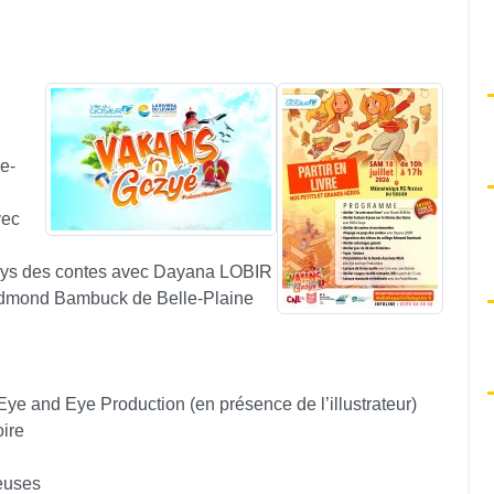
e-
vec
pays des contes avec Dayana LOBIR
 Edmond Bambuck de Belle-Plaine
ye and Eye Production (en présence de l’illustrateur)
oire
leuses