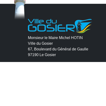
Monsieur le Maire Michel HOTIN
Ville du Gosier
67, Boulevard du Général de Gaulle
97190 Le Gosier
Tél.
05 90 84 86 86
Envoyer un email
Contacter la P.R.A.D.A
Contactez le délégué à la protection des
données personnelles - D.P.O