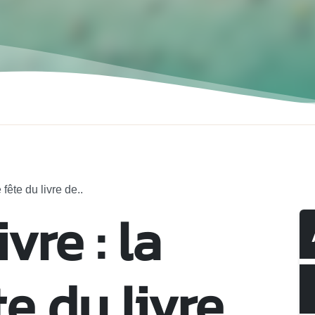
 fête du livre de..
ivre : la
e du livre