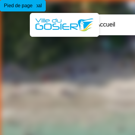
Menu principal
Contenu principal
Pied de page
Accueil