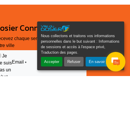
osier Connecté
Nous collectons et traitons vos informations
cevez chaque semaine l'actualité de
personnelles dans le but suivant :
Informations
tre ville
de sessions et accès à l'espace privé,
Traduction des pages
.
Je
Email
Accepter
Refuser
En savoir plus
e suis
*
as un
obot
euillez laisser ce champ
ide :