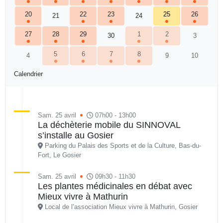
20
22
23
25
26
21
24
27
28
29
1
2
30
3
5
6
7
8
4
9
10
Calendrier
Sam. 25 avril
07h00 - 13h00
La déchèterie mobile du SINNOVAL
s’installe au Gosier
Parking du Palais des Sports et de la Culture, Bas-du-
Fort, Le Gosier
Sam. 25 avril
09h30 - 11h30
Les plantes médicinales en débat avec
Mieux vivre à Mathurin
Local de l’association Mieux vivre à Mathurin, Gosier