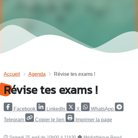
Accueil
Agenda
Révise tes exams !
Révise tes exams !
Facebook
LinkedIn
X
WhatsApp
Telegram
Copier le lien
Imprimer la page
Samedi 25 avril de 10h00 à 11h30
Médiathèque Raoul