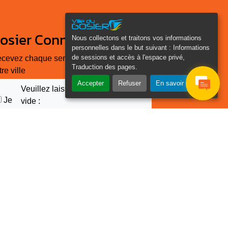
osier Connecté
Nous collectons et traitons vos informations
personnelles dans le but suivant :
Informations
de sessions et accès à l'espace privé,
cevez chaque semaine l'actualité de
Traduction des pages
.
tre ville
Accepter
Refuser
En savoir plus
Veuillez laisser ce champ
Je
vide :
e suis
as un
Email
*
obot