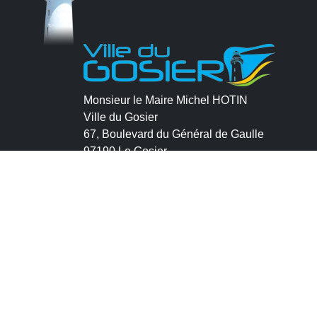
Monsieur le Maire Michel HOTIN
Ville du Gosier
67, Boulevard du Général de Gaulle
97190 Le Gosier
Tél.
05 90 84 86 86
Envoyer un email
Contacter la P.R.A.D.A
Contactez le délégué à la protection des
données personnelles - D.P.O