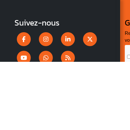
Suivez-nous
G
Re
vo
n
p
r