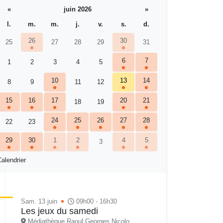
«
juin 2026
»
l.
m.
m.
j.
v.
s.
d.
26
30
25
27
28
29
31
6
7
1
2
3
4
5
10
13
14
8
9
11
12
15
16
17
20
21
18
19
24
25
26
27
28
22
23
29
30
1
2
4
5
3
alendrier
Sam. 13 juin
09h00 - 16h30
Les jeux du samedi
Médiathèque Raoul Georges Nicolo