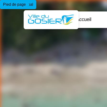
Menu principal
Contenu principal
Pied de page
Accueil