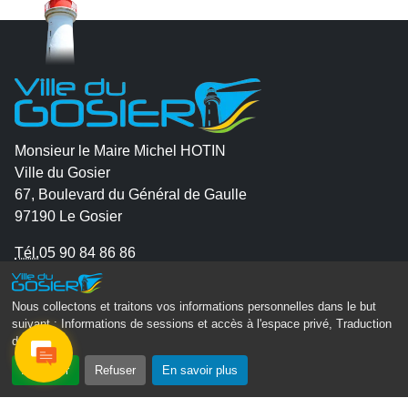
Monsieur le Maire Michel HOTIN
Ville du Gosier
67, Boulevard du Général de Gaulle
97190 Le Gosier
Tél.
05 90 84 86 86
Envoyer un email
Nous collectons et traitons vos informations personnelles dans le but
Contacter la P.R.A.D.A
suivant :
Informations de sessions et accès à l'espace privé, Traduction
Contactez le délégué à la protection des données
des pages
.
personnelles - D.P.O
Accepter
Refuser
En savoir plus