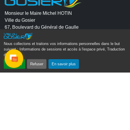
Monsieur le Maire Michel HOTIN
Ville du Gosier
67, Boulevard du Général de Gaulle
97190 Le Gosier
Nous collectons et traitons vos informations personnelles dans le but
Tél.
05 90 84 86 86
suivant :
Informations de sessions et accès à l'espace privé, Traduction
des pages
.
Envoyer un email
Accepter
Refuser
En savoir plus
Contacter la P.R.A.D.A
Contactez le délégué à la protection des données
personnelles - D.P.O
Suivez-nous