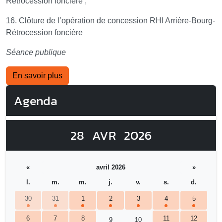
Rétrocession foncière ;
16. Clôture de l’opération de concession RHI Arrière-Bourg-
Rétrocession foncière
Séance publique
En savoir plus
Agenda
28
AVR
2026
«
avril 2026
»
l.
m.
m.
j.
v.
s.
d.
30
31
1
2
3
4
5
6
7
8
11
12
9
10