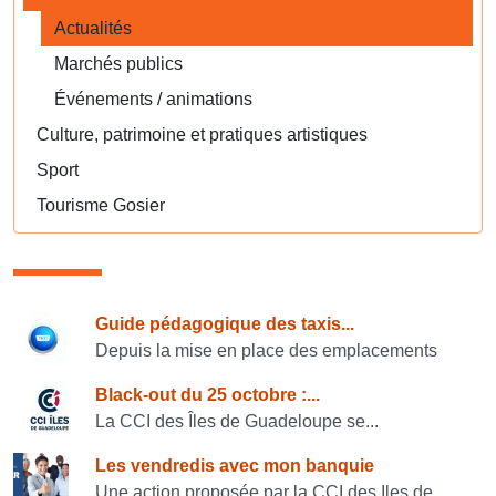
Actualités
Marchés publics
Événements / animations
Culture, patrimoine et pratiques artistiques
Sport
Tourisme Gosier
Consulter également
Guide pédagogique des taxis...
Depuis la mise en place des emplacements
Black-out du 25 octobre :...
La CCI des Îles de Guadeloupe se...
Les vendredis avec mon banquie
Une action proposée par la CCI des Iles de