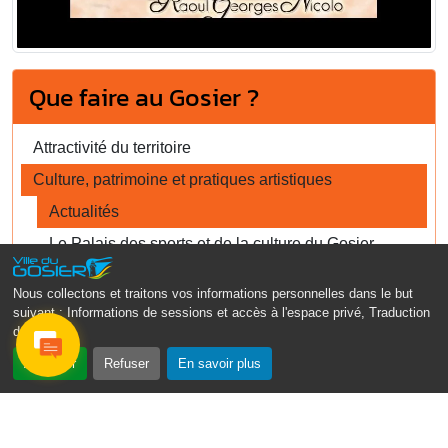
Que faire au Gosier ?
Attractivité du territoire
Culture, patrimoine et pratiques artistiques
Actualités
Le Palais des sports et de la culture du Gosier
Sport
Nous collectons et traitons vos informations personnelles dans le but
Tourisme Gosier
suivant :
Informations de sessions et accès à l'espace privé, Traduction
des pages
.
Accepter
Refuser
En savoir plus
Consulter également
Concours de photos "Je vis...
Le Maire du Gosier, Jean-Pierre...